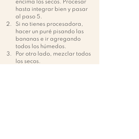
encima los secos. Procesar 
hasta integrar bien y pasar 
al paso 5.
Si no tienes procesadora, 
hacer un puré pisando las 
bananas e ir agregando 
todos los húmedos. 
Por otro lado, mezclar todos 
los secos.
Una vez que integramos 
todos los húmedos, vamos a 
ir agregando la mezcla de 
secos mientras batimos a 
mano o con batidora. 
Aceitar y enharinar un molde 
para horno y colocar la 
mezcla en el horno a 180 
grados por 30 minutos o 
hasta que al meter un palillo 