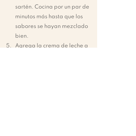
sartén. Cocina por un par de 
minutos más hasta que los 
sabores se hayan mezclado 
bien.
Agrega la crema de leche a 
la sartén y cocina por un 
minuto más hasta que la 
salsa esté suave y cremosa.
Agrega los spaghetti 
cocidos a la sartén con la 
salsa y mezcla bien para 
cubrirlos con la salsa.
Sirve la pasta en platos 
individuales y espolvorea 