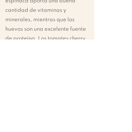
espinaca aporta una buena 
cantidad de vitaminas y 
minerales, mientras que los 
huevos son una excelente fuente 
de proteína. Los tomates cherry 
agregan un toque de dulzor y 
nutrientes adicionales, mientras 
que el pate de tomates añade 
un sabor delicioso y una textura 
suave y cremosa. ¡Espero que 
disfrutes de esta deliciosa y 
saludable receta!
La cocina del Rancho