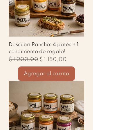
Descubrí Rancho: 4 patés + 1
condimento de regalo!
Precio
Precio de oferta
$ 1.200,00
$ 1.150,00
Agregar al carrito