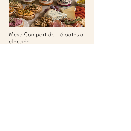
Mesa Compartida - 6 patés a
elección
Precio
$ 1.590,00
Agregar al carrito