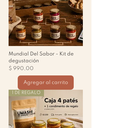
obsesionarse.
Mundial Del Sabor - Kit de
degustación
Precio
$ 990,00
Agregar al carrito
1 DE REGALO