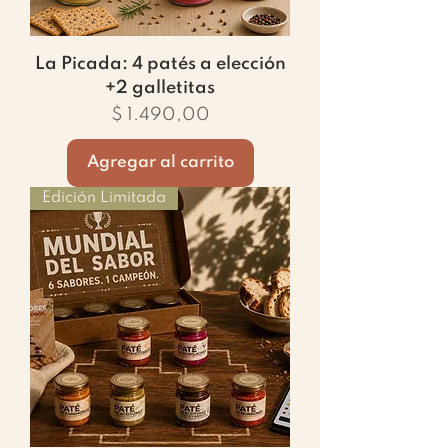
La Picada: 4 patés a elección
+2 galletitas
Precio
$ 1.490,00
Agregar al carrito
Edición Limitada