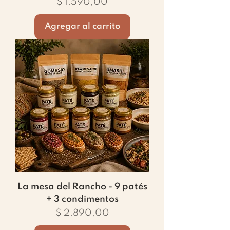
Precio
$ 1.590,00
Agregar al carrito
La mesa del Rancho - 9 patés
+ 3 condimentos
Precio
$ 2.890,00