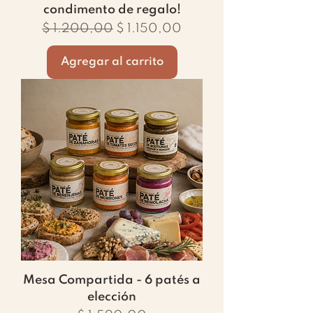
condimento de regalo!
Precio
Precio de oferta
$ 1.200,00
$ 1.150,00
Agregar al carrito
Mesa Compartida - 6 patés a
elección