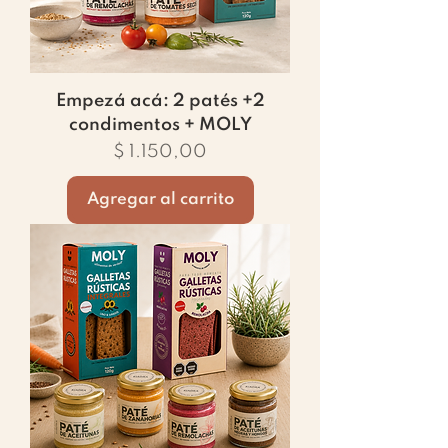
Empezá acá: 2 patés +2
condimentos + MOLY
Precio
$ 1.150,00
Agregar al carrito