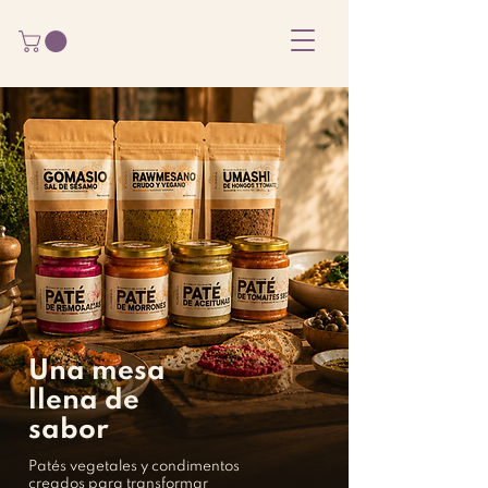
Una mesa
llena de
sabor
Patés vegetales y condimentos
creados para transformar