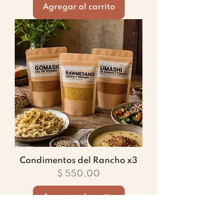
Agregar al carrito
Condimentos del Rancho x3
Precio
$ 550,00
Agregar al carrito