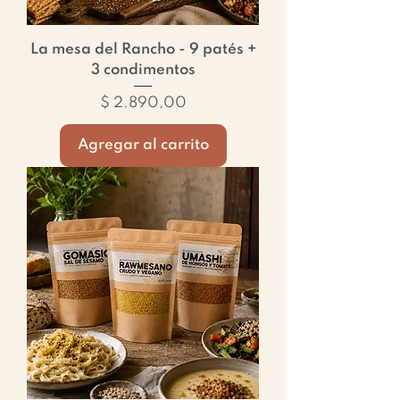
La mesa del Rancho - 9 patés +
3 condimentos
Precio
$ 2.890,00
Agregar al carrito