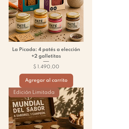
La Picada: 4 patés a elección
+2 galletitas
Precio
$ 1.490,00
Agregar al carrito
Edición Limitada