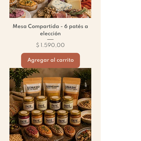
Mesa Compartida - 6 patés a
elección
Precio
$ 1.590,00
Agregar al carrito