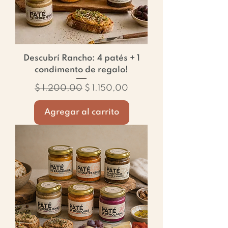
Descubrí Rancho: 4 patés + 1
condimento de regalo!
Precio
Precio de oferta
$ 1.200,00
$ 1.150,00
Agregar al carrito