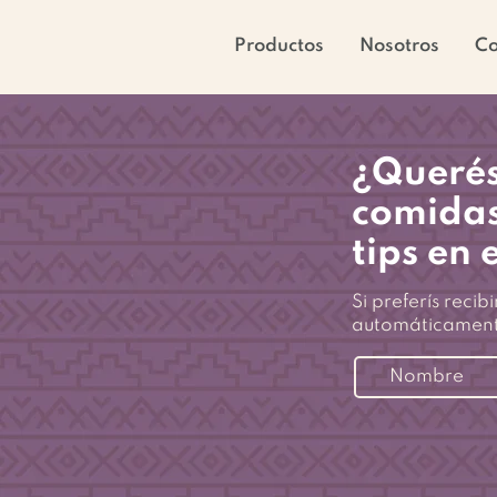
Productos
Nosotros
C
¿Querés
comidas
tips en 
Si preferís recib
automáticamen