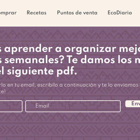
omprar
Recetas
Puntos de venta
EcoDiario
 aprender a organizar mejo
 semanales? Te damos los 
el siguiente pdf.
irlo en tu email, escribilo a continuación y te lo enviamos
te!
Env