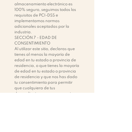
almacenamiento electrónico es
100% seguro, seguimos todos los
requisitos de PCI-DSS e
implementamos normas
adicionales aceptadas por la
industria.
SECCIÓN 7 - EDAD DE
CONSENTIMIENTO
Al utilizar este sitio, declaras que
tienes al menos la mayoría de
edad en tu estado o provincia de
residencia, o que tienes la mayoría
de edad en tu estado o provincia
de residencia y que nos has dado
tu consentimiento para permitir
que cualquiera de tus
dependientes menores use este
sitio.
SECCIÓN 8 - CAMBIOS A ESTA
POLÍTICA DE PRIVACIDAD
Nos reservamos el derecho de
modificar esta política de