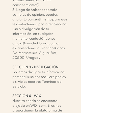
¿Cómo puedo anular mi
consentimientoÇ
Si luego de haber aceptado
cambias de opinión, puedes
anular tu consentimiento para que
te contactemos, por la recolección,
uso o divulgación de tu
información, en cualquier
momento, contactándonos
a
hola@ranchokiaora.com
o
escribiéndonos a: Rancho Kiaora
Av. Massetti s/n, Aigua, MA,
20500, Uruguay
SECCIÓN 3 - DIVULGACIÓN
Podemos divulgar tu información
personal si se nos requiere por ley
o si violas nuestros Términos de
Servicio.
SECCIÓN 4 -
WIX
Nuestra tienda se encuentra
alojada en WIX.com. Ellos nos
proporcionan la plataforma de