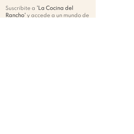
Suscribite a 
'La Cocina del 
Rancho'
 y accede a un mundo de 
contenido exclusivo: desde más 
recetas inspiradoras hasta 
nuestra completa guía de batch 
cooking y otros recursos 
especializados que te ayudarán 
a optimizar tus comidas 
semanales.
¡Descubre nuevos sabores y 
transforma tu forma de cocinar 
con nosotros!
QUIERO LA GUIA DE BATCH COOKING