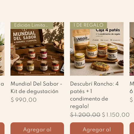
Edición Limitada
1 DE REGALO
Vista rápida
Vista rápida
 a
Mundial Del Sabor -
Descubrí Rancho: 4
M
Kit de degustación
patés + 1
6
condimento de
Precio
P
$ 990,00
$
regalo!
Precio
Precio de of
$ 1.200,00
$ 1.150,00
Agregar al
Agregar al