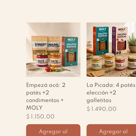
Vista rápida
Vista rápida
Empezá acá: 2
La Picada: 4 patés
patés +2
elección +2
condimentos +
galletitas
MOLY
Precio
$ 1.490,00
Precio
$ 1.150,00
Agregar al
Agregar al