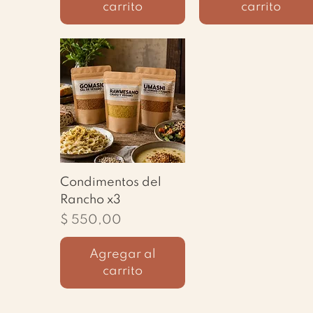
carrito
carrito
Vista rápida
Condimentos del
Rancho x3
Precio
$ 550,00
Agregar al
carrito