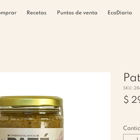
omprar
Recetas
Puntos de venta
EcoDiario
Pat
SKU: 28
$ 2
Canti