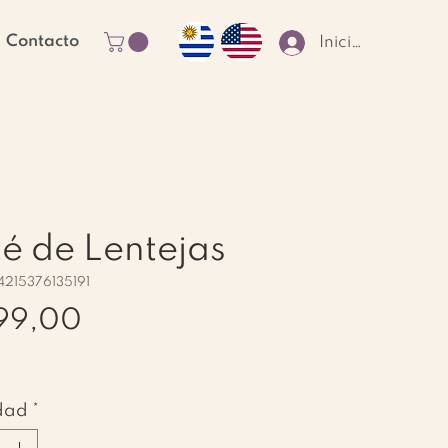
Contacto
Iniciar sesión
é de Lentejas
4215376135191
Precio
99,00
dad
*