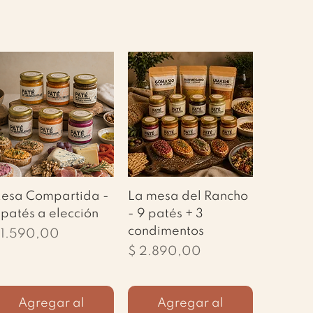
Vista rápida
Vista rápida
esa Compartida -
La mesa del Rancho
 patés a elección
- 9 patés + 3
condimentos
recio
 1.590,00
Precio
$ 2.890,00
erta
Agregar al
Agregar al