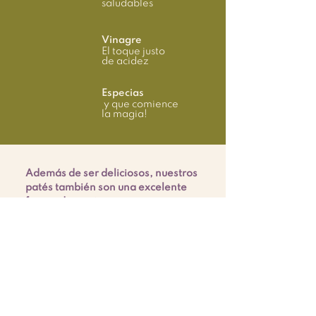
saludables
Vinagre
El toque justo
de acidez
Especias
y que comience
la magia!
Además de ser deliciosos, nuestros
patés también son una excelente
fuente de nutrientes para tu cuerpo.
Al estar hechos de verduras y
semillas, te brindan proteínas,
grasas saludables y una gran
cantidad de vitaminas y minerales
esenciales para una dieta
balanceada.
Estamos comprometidos en llevar