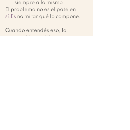
siempre a lo mismo
El problema no es el paté en 
sí.Es
 no mirar qué lo compone.
Cuando entendés eso, la 
percepción cambia.
Una mirada más real
En Rancho Kiaora creemos que 
no se trata de eliminar 