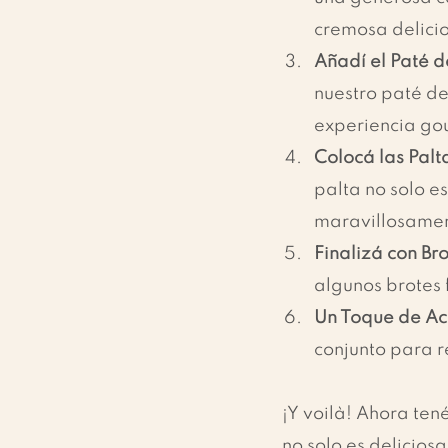
cremosa delici
Añadí el Paté 
nuestro paté de
experiencia go
Colocá las Palt
palta no solo e
maravillosament
Finalizá con Br
algunos brotes f
Un Toque de Ac
conjunto para r
¡Y voilà! Ahora ten
no solo es delicios