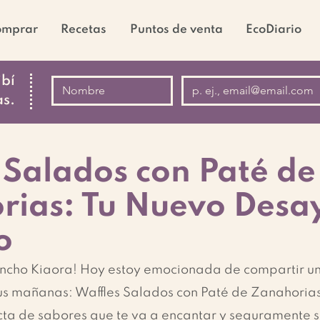
omprar
Recetas
Puntos de venta
EcoDiario
ibí
as.
 Salados con Paté de
rias: Tu Nuevo Desa
o
ncho Kiaora! Hoy estoy emocionada de compartir un
tus mañanas: Waffles Salados con Paté de Zanahorias
ta de sabores que te va a encantar y seguramente se