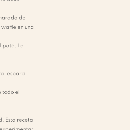
charada de 
waffle en una 
 paté. La 
a, esparcí 
 todo el 
d. Esta receta 
 experimentar 