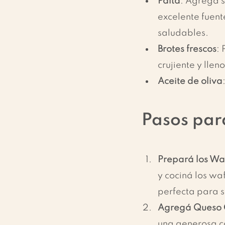
Palta
: Agrega s
excelente fuent
saludables.
Brotes frescos
: 
crujiente y llen
Aceite de oliva
Pasos par
Prepará los Waf
y cociná los waf
perfecta para s
Agregá Queso
una generosa c