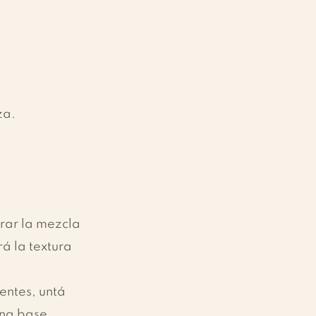
za.
rar la mezcla 
á la textura 
ientes, untá 
na base 