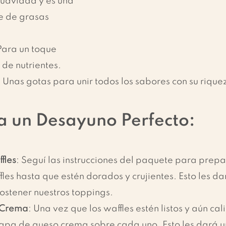
uavidad y es una 
e de grasas 
Para un toque 
o de nutrientes.
: Unas gotas para unir todos los sabores con su rique
a un Desayuno Perfecto:
fles
: Seguí las instrucciones del paquete para prepa
fles hasta que estén dorados y crujientes. Esto les dar
ostener nuestros toppings.
 Crema
: Una vez que los waffles estén listos y aún cal
apa de queso crema sobre cada uno. Esto les dará u