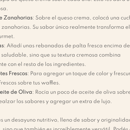
osa.
de Zanahorias
: Sobre el queso crema, colocá una cu
 zanahorias. Su sabor único realmente transforma el 
urmet.
as
: Añadí unas rebanadas de palta fresca encima del
s saludable, sino que su textura cremosa combina 
e con el resto de los ingredientes.
otes Frescos
: Para agregar un toque de color y frescur
rescos sobre tus waffles.
eite de Oliva
: Rocía un poco de aceite de oliva sobre
ealzar los sabores y agregar un extra de lujo.
és un desayuno nutritivo, lleno de sabor y originalida
a, sino que también es increíblemente versátil. Podés