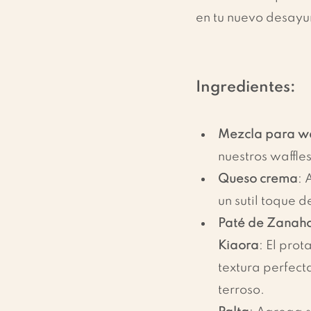
en tu nuevo desayu
Ingredientes:
Mezcla para wa
nuestros waffle
Queso crema
: 
un sutil toque d
Paté de Zanaho
Kiaora
: El prot
textura perfecta
terroso.