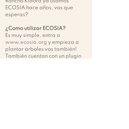
Rancho Kiaora ya usamos 
ECOSIA hace años, vos que 
esperas?
¿Como utilizar ECOSIA?
Es muy simple, entra a 
www.ecosia.org
 y empieza a 
plantar árboles vos también!
También cuentan con un plugin 
para los distintos navegadores 
de internet y una app para 
celulares. ¡Así que no hay 
excusa, a plantar árboles!
 Seguí este link para agregarlo 
a Chrome:
https://www.youtube.com/watc
h?v=tinTcPHoOnY