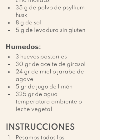
chia molidas
35 g de polvo de psyllium 
husk
8 g de sal
5 g de levadura sin gluten
𝗛𝘂𝗺𝗲𝗱𝗼𝘀:
3 huevos pastoriles
30 gr de aceite de girasol
24 gr de miel o jarabe de 
agave
5 gr de jugo de limón
325 gr de agua 
temperatura ambiente o 
leche vegetal
INSTRUCCIONES
Pesamos todos los 