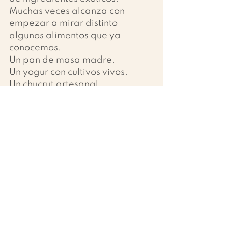
Muchas veces alcanza con 
empezar a mirar distinto 
algunos alimentos que ya 
conocemos.
Un pan de masa madre.
Un yogur con cultivos vivos.
Un chucrut artesanal.
Un miso para enriquecer un 
caldo o una sopa.
Son pequeñas incorporaciones 
que no buscan reemplazar toda 
una forma de comer. 
Simplemente amplían las 
herramientas que tenemos para 
construir sabor.
Y quizás ahí esté lo más 
interesante de los fermentados.
No nos invitan a cocinar recetas 